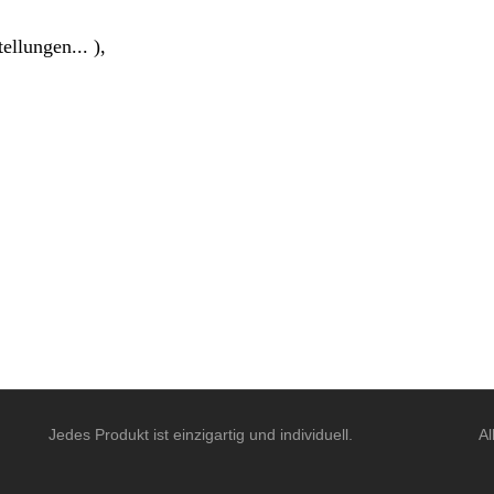
ellungen... ),
Jedes Produkt ist einzigartig und individuell.
Al