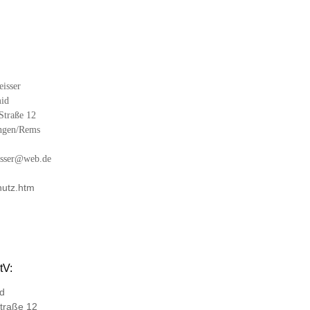
ser
id
ße 12
n/Rems
er@web.de
hutz.htm
tV:
d
aße 12