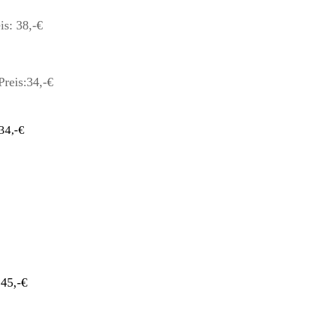
s: 38,-€
eis:34,-€
34,-€
5,-€