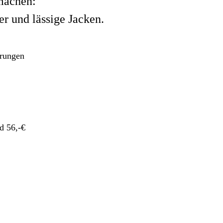
machen:
r und lässige Jacken.
hrungen
d 56,-€