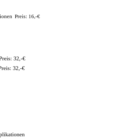
onen Preis: 16,-€
: 32,-€
is: 32,-€
plikationen