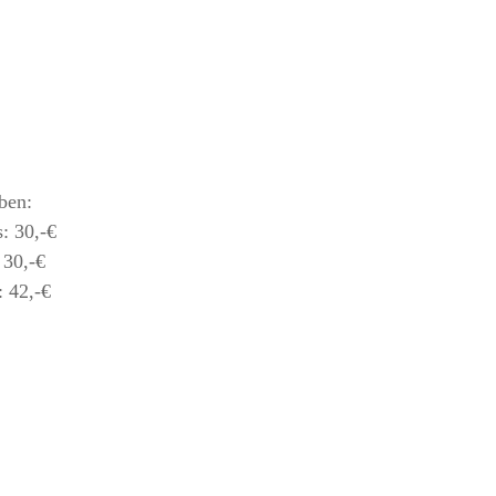
ben:
30,-€
30,-€
 42,-€